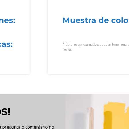
nes:
Muestra de colo
cas:
* Colores aproximados, pueden tener una p
reales.
S!
na pregunta o comentario no