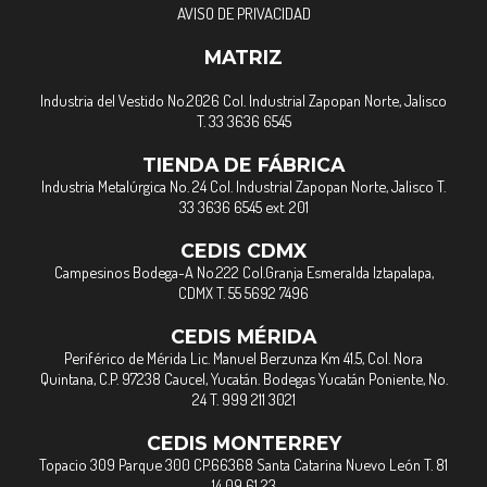
AVISO DE PRIVACIDAD
MATRIZ
Industria del Vestido No.2026 Col. Industrial Zapopan Norte, Jalisco
T. 33 3636 6545
TIENDA DE FÁBRICA
Industria Metalúrgica No. 24 Col. Industrial Zapopan Norte, Jalisco T.
33 3636 6545 ext. 201
CEDIS CDMX
Campesinos Bodega-A No.222 Col.Granja Esmeralda Iztapalapa,
CDMX T. 55 5692 7496
CEDIS MÉRIDA
Periférico de Mérida Lic. Manuel Berzunza Km 41.5, Col. Nora
Quintana, C.P. 97238 Caucel, Yucatán. Bodegas Yucatán Poniente, No.
24 T. 999 211 3021
CEDIS MONTERREY
Topacio 309 Parque 300 CP.66368 Santa Catarina Nuevo León T. 81
14 09 61 23