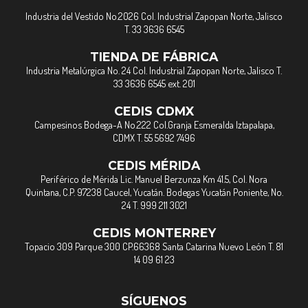
Industria del Vestido No.2026 Col. Industrial Zapopan Norte, Jalisco
T. 33 3636 6545
TIENDA DE FÁBRICA
Industria Metalúrgica No. 24 Col. Industrial Zapopan Norte, Jalisco T.
33 3636 6545 ext. 201
CEDIS CDMX
Campesinos Bodega-A No.222 Col.Granja Esmeralda Iztapalapa,
CDMX T. 55 5692 7496
CEDIS MÉRIDA
Periférico de Mérida Lic. Manuel Berzunza Km 41.5, Col. Nora
Quintana, C.P. 97238 Caucel, Yucatán. Bodegas Yucatán Poniente, No.
24 T. 999 211 3021
CEDIS MONTERREY
Topacio 309 Parque 300 CP.66368 Santa Catarina Nuevo León T. 81
14 09 61 23
SÍGUENOS