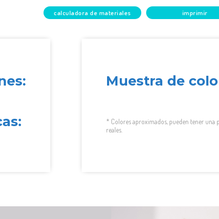
calculadora de materiales
imprimir
nes:
Muestra de colo
cas:
* Colores aproximados, pueden tener una p
reales.