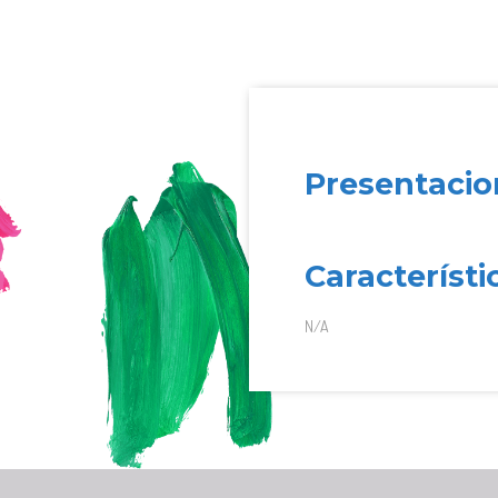
Presentacio
Característi
N/A