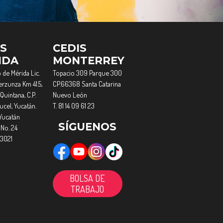
IS
CEDIS
IDA
MONTERREY
 de Mérida Lic.
Topacio 309 Parque 300
rzunza Km 41.5,
CP.66368 Santa Catarina
Quintana, C.P.
Nuevo León
cel, Yucatán.
T. 81 14 09 61 23
Yucatán
SÍGUENOS
 No. 24
 3021
BOLSA DE
TRABAJO