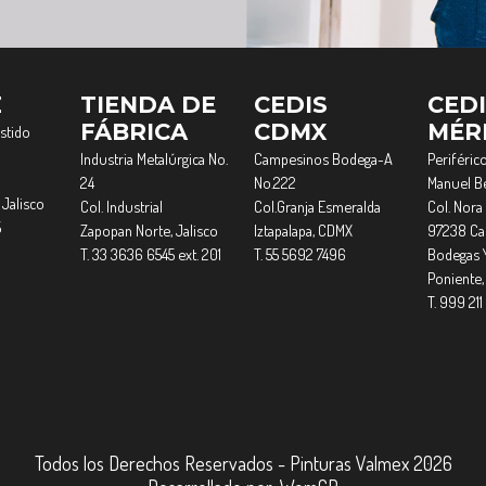
Z
TIENDA DE
CEDIS
CED
FÁBRICA
CDMX
MÉR
estido
Industria Metalúrgica No.
Campesinos Bodega-A
Periférico
24
No.222
Manuel Be
 Jalisco
Col. Industrial
Col.Granja Esmeralda
Col. Nora 
5
Zapopan Norte, Jalisco
Iztapalapa, CDMX
97238 Cau
T. 33 3636 6545 ext. 201
T. 55 5692 7496
Bodegas 
Poniente,
T. 999 211
Todos los Derechos Reservados - Pinturas Valmex 2026