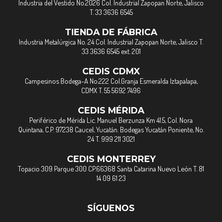
Industria del Vestido No.2026 Col. Industrial Zapopan Norte, Jalisco
T. 33 3636 6545
TIENDA DE FÁBRICA
Industria Metalúrgica No. 24 Col. Industrial Zapopan Norte, Jalisco T.
33 3636 6545 ext. 201
CEDIS CDMX
Campesinos Bodega-A No.222 Col.Granja Esmeralda Iztapalapa,
CDMX T. 55 5692 7496
CEDIS MÉRIDA
Periférico de Mérida Lic. Manuel Berzunza Km 41.5, Col. Nora
Quintana, C.P. 97238 Caucel, Yucatán. Bodegas Yucatán Poniente, No.
24 T. 999 211 3021
CEDIS MONTERREY
Topacio 309 Parque 300 CP.66368 Santa Catarina Nuevo León T. 81
14 09 61 23
SÍGUENOS