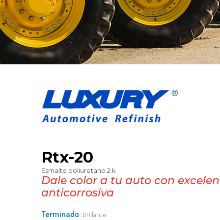
rtx-20
esmalte poliuretano 2 k
Dale color a tu auto con excelente resistencia
anticorrosiva
terminado:
brillante