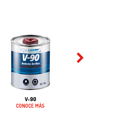
v-90
grand 
CONOCE MÁS
CONOCE