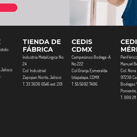
Z
TIENDA DE
CEDIS
CED
FÁBRICA
CDMX
MÉR
estido
Industria Metalúrgica No.
Campesinos Bodega-A
Periférico
24
No.222
Manuel Be
 Jalisco
Col. Industrial
Col.Granja Esmeralda
Col. Nora 
5
Zapopan Norte, Jalisco
Iztapalapa, CDMX
97238 Cau
T. 33 3636 6545 ext. 201
T. 55 5692 7496
Bodegas 
Poniente,
T. 999 211