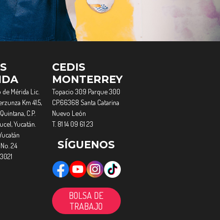
IS
CEDIS
IDA
MONTERREY
 de Mérida Lic.
Topacio 309 Parque 300
rzunza Km 41.5,
CP.66368 Santa Catarina
Quintana, C.P.
Nuevo León
cel, Yucatán.
T. 81 14 09 61 23
Yucatán
SÍGUENOS
 No. 24
 3021
BOLSA DE
TRABAJO