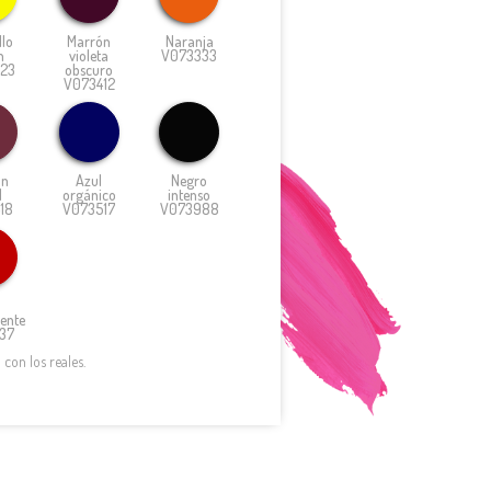
lo
Marrón
Naranja
n
violeta
V073333
23
obscuro
V073412
ón
Azul
Negro
l
orgánico
intenso
18
V073517
V073988
ente
37
con los reales.