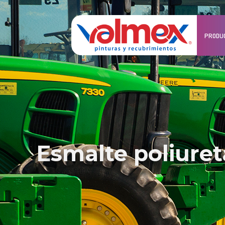
PRODU
esmalte poliure