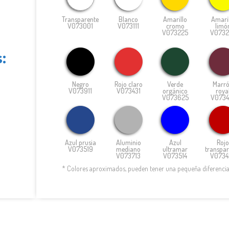
Transparente
Blanco
Amarillo
Amaril
V073001
V073111
cromo
limó
V073225
V0732
:
Negro
Rojo claro
Verde
Marr
V073911
V073431
orgánico
roya
V073625
V0734
Azul prusia
Aluminio
Azul
Rojo
V073519
mediano
ultramar
transpar
V073713
V073514
V0734
* Colores aproximados, pueden tener una pequeña diferencia 