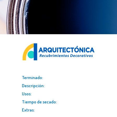
terminado:
descripción:
usos:
tiempo de secado:
extras: