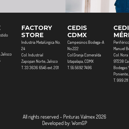
Z
FACTORY
CEDIS
CED
STORE
CDMX
MÉR
estido
Industria Metalúrgica No.
Campesinos Bodega-A
Periférico
24
No.222
Manuel Be
 Jalisco
Col. Industrial
Col.Granja Esmeralda
Col. Nora 
5
Zapopan Norte, Jalisco
Iztapalapa, CDMX
97238 Cau
T. 33 3636 6545 ext. 201
T. 55 5692 7496
Bodegas 
Poniente,
T. 999 211
All rights reserved - Pinturas Valmex 2026
Developed by:
WomGP