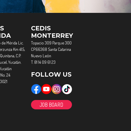
IS
CEDIS
IDA
MONTERREY
 de Mérida Lic.
Topacio 309 Parque 300
rzunza Km 41.5,
CP.66368 Santa Catarina
Quintana, C.P.
Nuevo León
cel, Yucatán.
T. 81 14 09 61 23
Yucatán
FOLLOW US
 No. 24
 3021
JOB BOARD