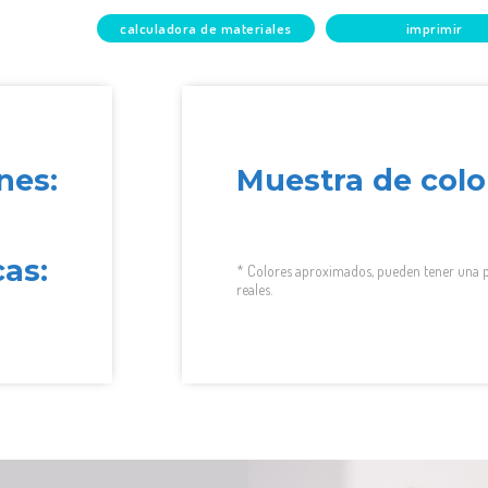
calculadora de materiales
imprimir
nes:
Muestra de colo
cas:
* Colores aproximados, pueden tener una p
reales.