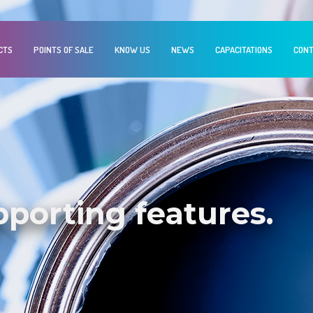
CTS
POINTS OF SALE
KNOW US
NEWS
CAPACITATIONS
CONT
upporting features.