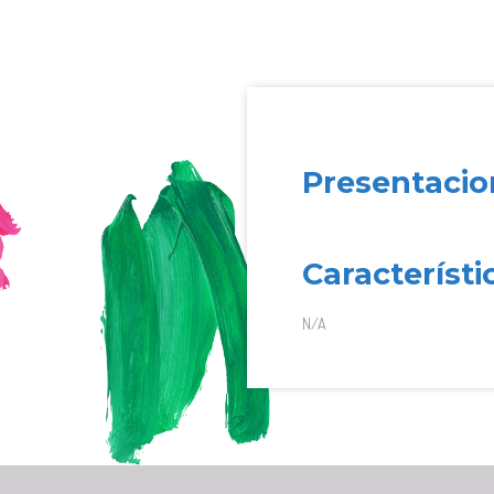
Presentacio
Característi
N/A