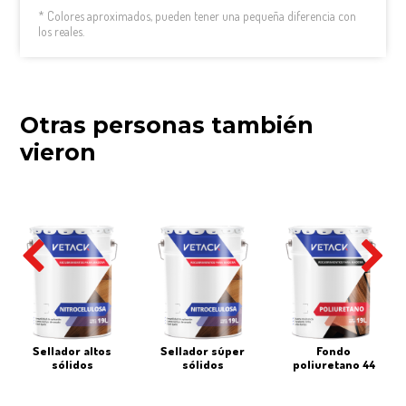
* Colores aproximados, pueden tener una pequeña diferencia con
los reales.
Otras personas también
vieron
sellador altos
sellador súper
fondo
sólidos
sólidos
poliuretano 44