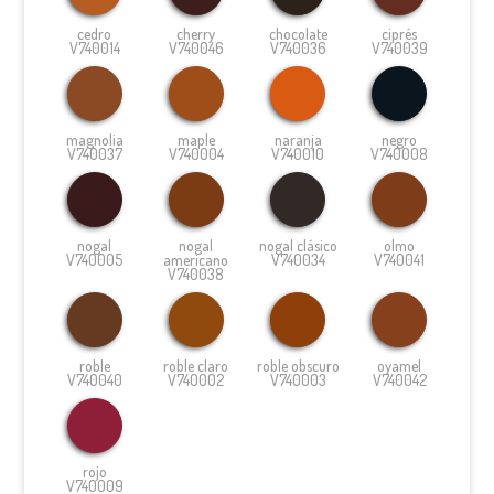
cedro
cherry
chocolate
ciprés
V740014
V740046
V740036
V740039
magnolia
maple
naranja
negro
V740037
V740004
V740010
V740008
nogal
nogal
nogal clásico
olmo
V740005
americano
V740034
V740041
V740038
roble
roble claro
roble obscuro
oyamel
V740040
V740002
V740003
V740042
rojo
V740009