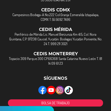
CEDIS CDMX
Campesinos Bodega-A No.222 Col.Granja Esmeralda Iztapalapa,
CDMX T. 55 5692 7496
CEDIS MÉRIDA
Periférico de Mérida Lic. Manuel Berzunza Km 41.5, Col. Nora
Quintana, C.P. 97238 Caucel, Yucatán. Bodegas Yucatán Poniente, No.
24 T. 999 211 3021
CEDIS MONTERREY
Topacio 309 Parque 300 CP.66368 Santa Catarina Nuevo León T. 81
14 09 61 23
SÍGUENOS
BOLSA DE TRABAJO