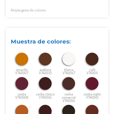
Amplia gama de colores
Muestra de colores:
amarillo
avellana
blanco
café
V740007
V740035
V740047
V740011
caoba
caoba clásico
caoba
caoba inglés
V740006
V740045
comercial
V740043
V740044