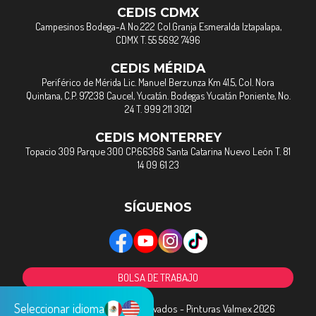
CEDIS CDMX
Campesinos Bodega-A No.222 Col.Granja Esmeralda Iztapalapa,
CDMX T. 55 5692 7496
CEDIS MÉRIDA
Periférico de Mérida Lic. Manuel Berzunza Km 41.5, Col. Nora
Quintana, C.P. 97238 Caucel, Yucatán. Bodegas Yucatán Poniente, No.
24 T. 999 211 3021
CEDIS MONTERREY
Topacio 309 Parque 300 CP.66368 Santa Catarina Nuevo León T. 81
14 09 61 23
SÍGUENOS
BOLSA DE TRABAJO
Seleccionar idioma
Todos los Derechos Reservados - Pinturas Valmex 2026