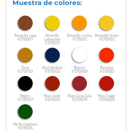
Muestra de colores:
Amarillo case
Amarillo
Amarillo cromo
Amarillo limón
V370067
caterpillar
V370013
V370002
V370057
Ocre
Azul verdoso
Blanco
Naranja
V370003
V370023
V370009
V370015
Negro
Rojo óxido
Rojo Coca Cola
Rojo fuego
V370007
V370010
V370070
V370005
Verde orgánico
V370024