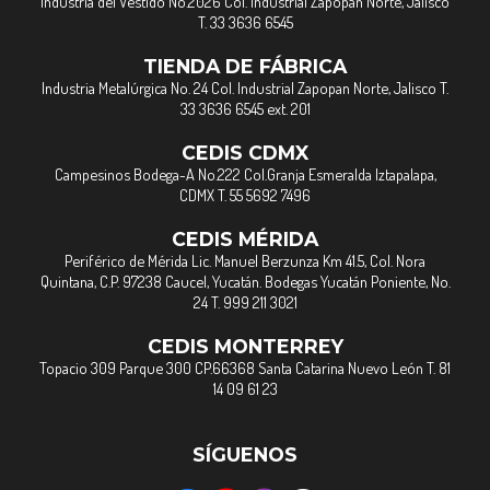
Industria del Vestido No.2026 Col. Industrial Zapopan Norte, Jalisco
T. 33 3636 6545
TIENDA DE FÁBRICA
Industria Metalúrgica No. 24 Col. Industrial Zapopan Norte, Jalisco T.
33 3636 6545 ext. 201
CEDIS CDMX
Campesinos Bodega-A No.222 Col.Granja Esmeralda Iztapalapa,
CDMX T. 55 5692 7496
CEDIS MÉRIDA
Periférico de Mérida Lic. Manuel Berzunza Km 41.5, Col. Nora
Quintana, C.P. 97238 Caucel, Yucatán. Bodegas Yucatán Poniente, No.
24 T. 999 211 3021
CEDIS MONTERREY
Topacio 309 Parque 300 CP.66368 Santa Catarina Nuevo León T. 81
14 09 61 23
SÍGUENOS