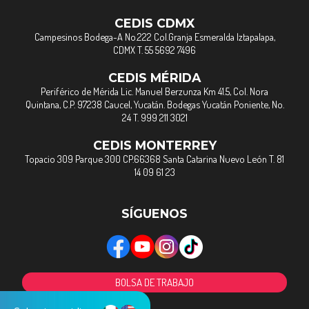
CEDIS CDMX
Campesinos Bodega-A No.222 Col.Granja Esmeralda Iztapalapa,
CDMX T. 55 5692 7496
CEDIS MÉRIDA
Periférico de Mérida Lic. Manuel Berzunza Km 41.5, Col. Nora
Quintana, C.P. 97238 Caucel, Yucatán. Bodegas Yucatán Poniente, No.
24 T. 999 211 3021
CEDIS MONTERREY
Topacio 309 Parque 300 CP.66368 Santa Catarina Nuevo León T. 81
14 09 61 23
SÍGUENOS
BOLSA DE TRABAJO