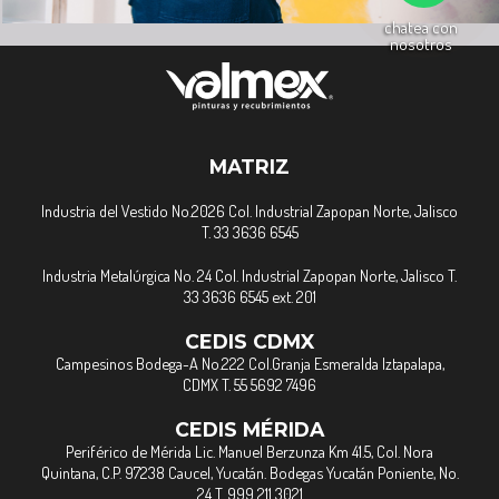
chatea con
nosotros
MATRIZ
Industria del Vestido No.2026 Col. Industrial Zapopan Norte, Jalisco
T. 33 3636 6545
Industria Metalúrgica No. 24 Col. Industrial Zapopan Norte, Jalisco T.
33 3636 6545 ext. 201
CEDIS CDMX
Campesinos Bodega-A No.222 Col.Granja Esmeralda Iztapalapa,
CDMX T. 55 5692 7496
CEDIS MÉRIDA
Periférico de Mérida Lic. Manuel Berzunza Km 41.5, Col. Nora
Quintana, C.P. 97238 Caucel, Yucatán. Bodegas Yucatán Poniente, No.
24 T. 999 211 3021